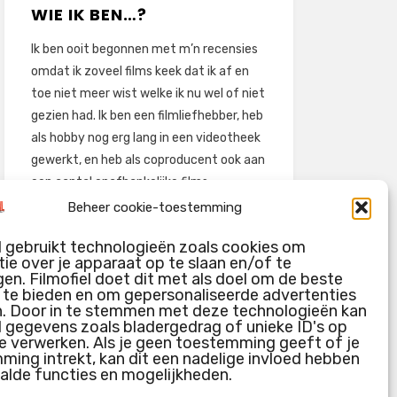
WIE IK BEN…?
Ik ben ooit begonnen met m’n recensies
omdat ik zoveel films keek dat ik af en
toe niet meer wist welke ik nu wel of niet
gezien had. Ik ben een filmliefhebber, heb
als hobby nog erg lang in een videotheek
gewerkt, en heb als coproducent ook aan
een aantal onafhankelijke films
meegewerkt.
Beheer cookie-toestemming
Deze recensies zijn dan ook vooral vrij
l gebruikt technologieën zoals cookies om
pretentieloze uitbreidingen van m’n
ie over je apparaat op te slaan en/of te
voormalige ‘videotheek-geouwehoer’,
en. Filmofiel doet dit met als doel om de beste
g te bieden en om gepersonaliseerde advertenties
aangevuld met een groeiende kennis
n. Door in te stemmen met deze technologieën kan
over de kunde én de kunst van het
l gegevens zoals bladergedrag of unieke ID's op
maken van film.
e verwerken. Als je geen toestemming geeft of je
ing intrekt, kan dit een nadelige invloed hebben
alde functies en mogelijkheden.