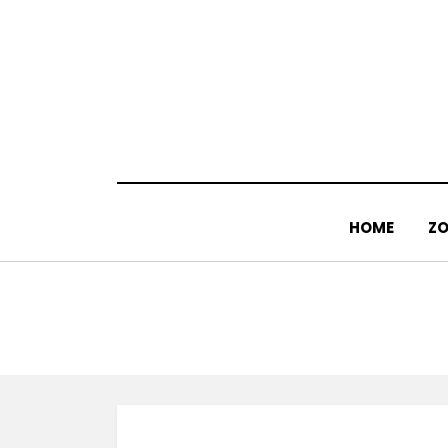
Doorgaan
naar
inhoud
HOME
ZO