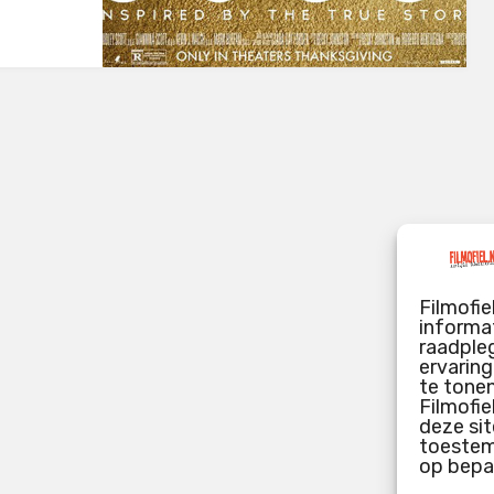
Filmofie
informat
raadpleg
ervarin
te tone
Filmofie
deze sit
toestemm
op bepa