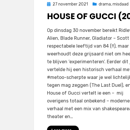
Geplaatst
27 november 2021
drama
,
misdaad
op
HOUSE OF GUCCI (20
door
Filmofiel.nl
Op dinsdag 30 november bereikt Ridle
Alien, Blade Runner, Gladiator – Scott
respectabele leeftijd van 84 (!!), maar
weerhoudt deze grijsaard niet om heer
te blijven ‘experimenteren’. Eerder dit 
vertelde hij een historisch verhaal me
#metoo-scherpte waar je wel lichtelij
tegen mag zeggen (The Last Duel), e
House of Gucci vertelt ie een – mij
overigens totaal onbekend – moderne
verhaal met een mix van shakespear
theater en…