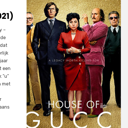
21)
y –
 de
 dat
lijk
jaar
t een
k “u”
n met
r
eaans