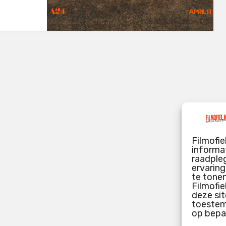
Filmofie
informat
raadpleg
ervarin
te tone
Filmofie
deze sit
toestemm
op bepa