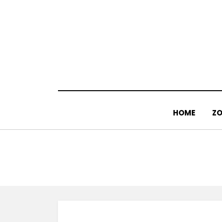
Doorgaan
naar
inhoud
HOME
ZO