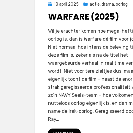
Geplaatst
18 april 2025
actie
,
drama
,
oorlog
op
WARFARE (2025)
door
Filmofiel.nl
Wil je erachter komen hoe mega-heft
oorlog is, dan is Warfare dé film voor j
Niet normaal hoe intens de beleving t
deze film is, zeker als na de titel het
waargebeurde verhaal in real time ver
wordt. Niet voor tere zieltjes dus, maa
eigenlijk toont de film – naast de eno
strak geregisseerde professionaliteit
zo’n NAVY Seals-team – hoe volkome
nutteloos oorlog eigenlijk is, en dan 
name de Irak-oorlog. Geregisseerd do
Ray…