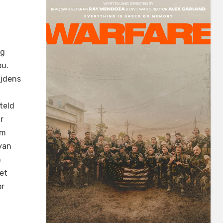
ig
ou.
ijdens
teld
r
rm
 van
n
met
or