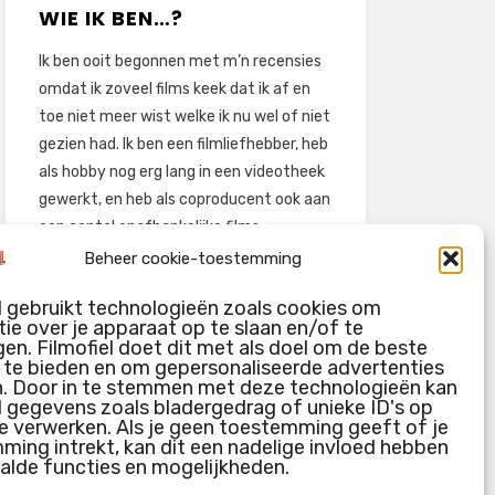
WIE IK BEN…?
Ik ben ooit begonnen met m’n recensies
omdat ik zoveel films keek dat ik af en
toe niet meer wist welke ik nu wel of niet
gezien had. Ik ben een filmliefhebber, heb
als hobby nog erg lang in een videotheek
gewerkt, en heb als coproducent ook aan
een aantal onafhankelijke films
meegewerkt.
Beheer cookie-toestemming
Deze recensies zijn dan ook vooral vrij
l gebruikt technologieën zoals cookies om
pretentieloze uitbreidingen van m’n
ie over je apparaat op te slaan en/of te
voormalige ‘videotheek-geouwehoer’,
en. Filmofiel doet dit met als doel om de beste
g te bieden en om gepersonaliseerde advertenties
aangevuld met een groeiende kennis
n. Door in te stemmen met deze technologieën kan
over de kunde én de kunst van het
l gegevens zoals bladergedrag of unieke ID's op
maken van film.
e verwerken. Als je geen toestemming geeft of je
ing intrekt, kan dit een nadelige invloed hebben
alde functies en mogelijkheden.