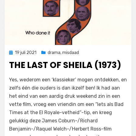
Geplaatst
19 juli 2021
drama
,
misdaad
op
THE LAST OF SHEILA (1973)
door
Filmofiel.nl
Yes, wederom een ‘klassieker’ mogen ontdekken, en
zelfs één die ouders is dan ikzelf ben! Ik had aan
het eind van een aardig druk weekend zin in een
vette film, vroeg een vriendin om een “Iets als Bad
Times at the El Royale-vetheid“-tip, en kreeg
gelukkig deze James Coburn-/Richard
Benjamin-/Raquel Welch-/Herbert Ross-film