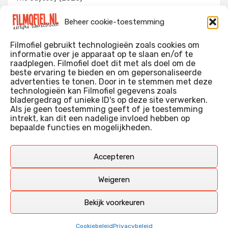
Evil Dead Burn (2026)
Beheer cookie-toestemming
The Invite (2026)
Filmofiel gebruikt technologieën zoals cookies om
informatie over je apparaat op te slaan en/of te
raadplegen. Filmofiel doet dit met als doel om de
beste ervaring te bieden en om gepersonaliseerde
WIE IK BEN…?
advertenties te tonen. Door in te stemmen met deze
technologieën kan Filmofiel gegevens zoals
Ik ben ooit begonnen met m’n recensies omdat ik zoveel
bladergedrag of unieke ID's op deze site verwerken.
films keek dat ik af en toe niet meer wist welke ik nu wel of
Als je geen toestemming geeft of je toestemming
intrekt, kan dit een nadelige invloed hebben op
niet gezien had. Ik ben een filmliefhebber, heb als hobby nog
bepaalde functies en mogelijkheden.
erg lang in een videotheek gewerkt, en heb als coproducent
ook aan een aantal onafhankelijke films meegewerkt.
Deze recensies zijn dan ook vooral vrij pretentieloze
Accepteren
uitbreidingen van m’n voormalige ‘videotheek-geouwehoer’,
aangevuld met een groeiende kennis over de kunde én de
Weigeren
kunst van het maken van film.
Bekijk voorkeuren
Copyright © Filmofiel.nl – 2026
Cookiebeleid
Privacybeleid