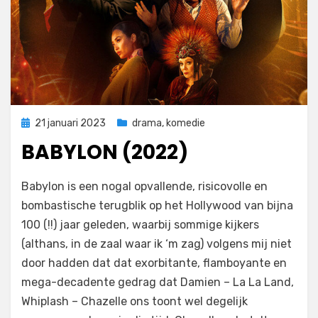
Geplaatst
21 januari 2023
drama
,
komedie
op
BABYLON (2022)
door
Filmofiel.nl
Babylon is een nogal opvallende, risicovolle en
bombastische terugblik op het Hollywood van bijna
100 (!!) jaar geleden, waarbij sommige kijkers
(althans, in de zaal waar ik ‘m zag) volgens mij niet
door hadden dat dat exorbitante, flamboyante en
mega-decadente gedrag dat Damien – La La Land,
Whiplash – Chazelle ons toont wel degelijk