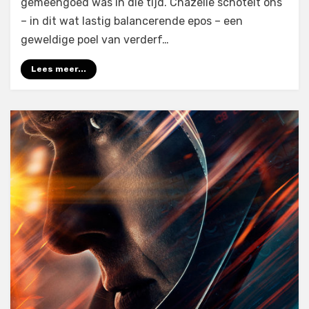
gemeengoed was in die tijd. Chazelle schotelt ons
– in dit wat lastig balancerende epos – een
geweldige poel van verderf…
Lees meer...