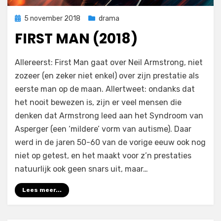
Geplaatst
5 november 2018
drama
op
FIRST MAN (2018)
op
door
Laat een reactie achter
Filmofiel.nl
Allereerst: First Man gaat over Neil Armstrong, niet
First
zozeer (en zeker niet enkel) over zijn prestatie als
Man
eerste man op de maan. Allertweet: ondanks dat
(2018)
het nooit bewezen is, zijn er veel mensen die
denken dat Armstrong leed aan het Syndroom van
Asperger (een ‘mildere’ vorm van autisme). Daar
werd in de jaren 50-60 van de vorige eeuw ook nog
niet op getest, en het maakt voor z’n prestaties
natuurlijk ook geen snars uit, maar…
Lees meer...