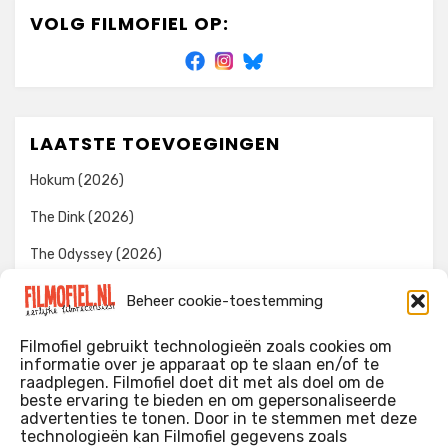
VOLG FILMOFIEL OP:
LAATSTE TOEVOEGINGEN
Hokum (2026)
The Dink (2026)
The Odyssey (2026)
Evil Dead Burn (2026)
Beheer cookie-toestemming
The Invite (2026)
Filmofiel gebruikt technologieën zoals cookies om
informatie over je apparaat op te slaan en/of te
raadplegen. Filmofiel doet dit met als doel om de
beste ervaring te bieden en om gepersonaliseerde
WIE IK BEN…?
advertenties te tonen. Door in te stemmen met deze
technologieën kan Filmofiel gegevens zoals