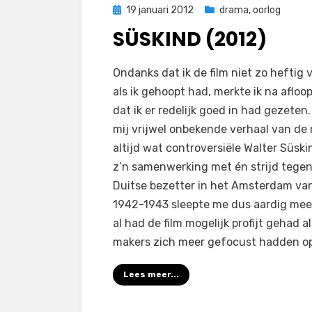
Geplaatst
19 januari 2012
drama
,
oorlog
op
SÜSKIND (2012)
op
door
Laat een reactie achter
Filmofiel.nl
Ondanks dat ik de film niet zo heftig 
Süskind
als ik gehoopt had, merkte ik na afloo
(2012)
dat ik er redelijk goed in had gezeten.
mij vrijwel onbekende verhaal van de
altijd wat controversiële Walter Süski
z’n samenwerking met én strijd tege
Duitse bezetter in het Amsterdam va
1942-1943 sleepte me dus aardig mee
al had de film mogelijk profijt gehad a
makers zich meer gefocust hadden o
Lees meer...