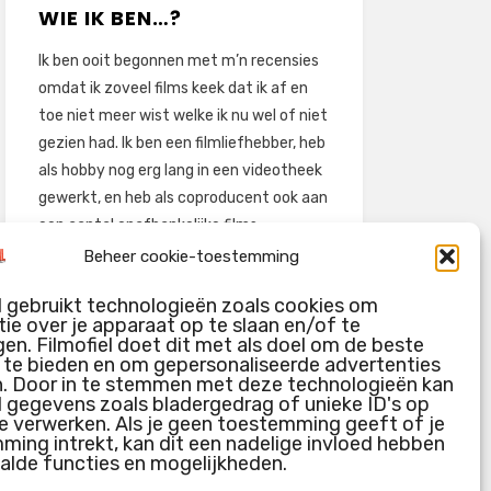
WIE IK BEN…?
Ik ben ooit begonnen met m’n recensies
omdat ik zoveel films keek dat ik af en
toe niet meer wist welke ik nu wel of niet
gezien had. Ik ben een filmliefhebber, heb
als hobby nog erg lang in een videotheek
gewerkt, en heb als coproducent ook aan
een aantal onafhankelijke films
meegewerkt.
Beheer cookie-toestemming
Deze recensies zijn dan ook vooral vrij
l gebruikt technologieën zoals cookies om
pretentieloze uitbreidingen van m’n
ie over je apparaat op te slaan en/of te
voormalige ‘videotheek-geouwehoer’,
en. Filmofiel doet dit met als doel om de beste
g te bieden en om gepersonaliseerde advertenties
aangevuld met een groeiende kennis
n. Door in te stemmen met deze technologieën kan
over de kunde én de kunst van het
l gegevens zoals bladergedrag of unieke ID's op
maken van film.
e verwerken. Als je geen toestemming geeft of je
ing intrekt, kan dit een nadelige invloed hebben
alde functies en mogelijkheden.