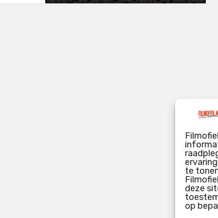
Filmofie
informat
raadpleg
ervarin
te tone
Filmofie
deze sit
toestemm
op bepa