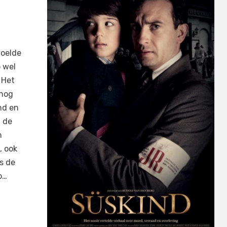
voelde
p wel
 Het
 nog
nd en
n de
n
, ook
ls de
p…