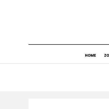
Doorgaan
naar
inhoud
HOME
ZO