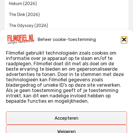
Hokum (2026)
The Dink (2026)
The Odyssey (2026)
Evil Dead Burn (2026)
Beheer cookie-toestemming
The Invite (2026)
Filmofiel gebruikt technologieën zoals cookies om
informatie over je apparaat op te slaan en/of te
raadplegen. Filmofiel doet dit met als doel om de
beste ervaring te bieden en om gepersonaliseerde
WIE IK BEN…?
advertenties te tonen. Door in te stemmen met deze
technologieën kan Filmofiel gegevens zoals
Ik ben ooit begonnen met m’n recensies omdat ik zoveel
bladergedrag of unieke ID's op deze site verwerken.
films keek dat ik af en toe niet meer wist welke ik nu wel of
Als je geen toestemming geeft of je toestemming
intrekt, kan dit een nadelige invloed hebben op
niet gezien had. Ik ben een filmliefhebber, heb als hobby nog
bepaalde functies en mogelijkheden.
erg lang in een videotheek gewerkt, en heb als coproducent
ook aan een aantal onafhankelijke films meegewerkt.
Deze recensies zijn dan ook vooral vrij pretentieloze
Accepteren
uitbreidingen van m’n voormalige ‘videotheek-geouwehoer’,
aangevuld met een groeiende kennis over de kunde én de
Weigeren