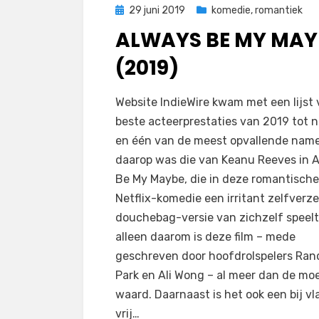
Geplaatst
29 juni 2019
komedie
,
romantiek
op
ALWAYS BE MY MAY
(2019)
op
door
Laat een reactie achter
Filmofiel.nl
Website IndieWire kwam met een lijst
Always
beste acteerprestaties van 2019 tot n
Be
en één van de meest opvallende nam
My
daarop was die van Keanu Reeves in 
Maybe
Be My Maybe, die in deze romantische
(2019)
Netflix-komedie een irritant zelfverz
douchebag-versie van zichzelf speelt
alleen daarom is deze film – mede
geschreven door hoofdrolspelers Rand
Park en Ali Wong – al meer dan de moe
waard. Daarnaast is het ook een bij v
vrij…