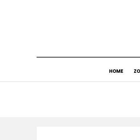
Doorgaan
naar
inhoud
HOME
ZO