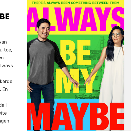
BE
 van
u toe,
en
Always
ekerde
. En
all
ite
lagen