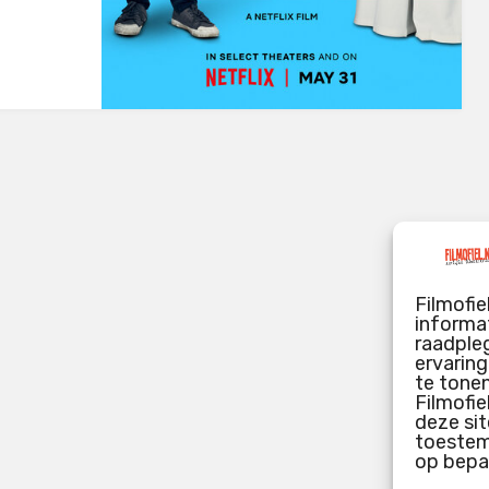
Filmofie
informat
raadpleg
ervarin
te tone
Filmofie
deze sit
toestemm
op bepa