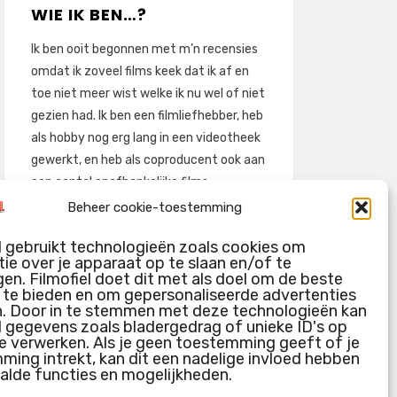
WIE IK BEN…?
Ik ben ooit begonnen met m’n recensies
omdat ik zoveel films keek dat ik af en
toe niet meer wist welke ik nu wel of niet
gezien had. Ik ben een filmliefhebber, heb
als hobby nog erg lang in een videotheek
gewerkt, en heb als coproducent ook aan
een aantal onafhankelijke films
meegewerkt.
Beheer cookie-toestemming
Deze recensies zijn dan ook vooral vrij
l gebruikt technologieën zoals cookies om
pretentieloze uitbreidingen van m’n
ie over je apparaat op te slaan en/of te
voormalige ‘videotheek-geouwehoer’,
en. Filmofiel doet dit met als doel om de beste
g te bieden en om gepersonaliseerde advertenties
aangevuld met een groeiende kennis
n. Door in te stemmen met deze technologieën kan
over de kunde én de kunst van het
l gegevens zoals bladergedrag of unieke ID's op
maken van film.
e verwerken. Als je geen toestemming geeft of je
ing intrekt, kan dit een nadelige invloed hebben
alde functies en mogelijkheden.