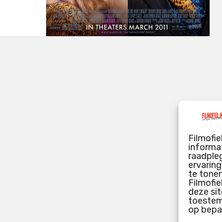
Filmofie
informat
raadpleg
ervarin
te tone
Filmofie
deze sit
toestemm
op bepa