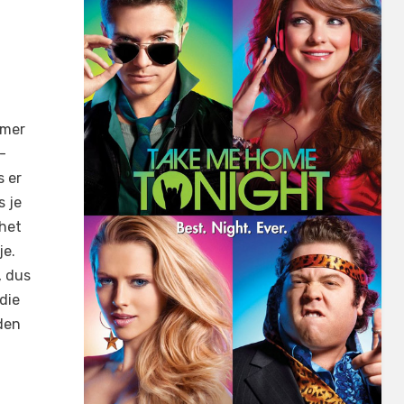
mmer
-
s er
s je
 het
je.
, dus
die
lden