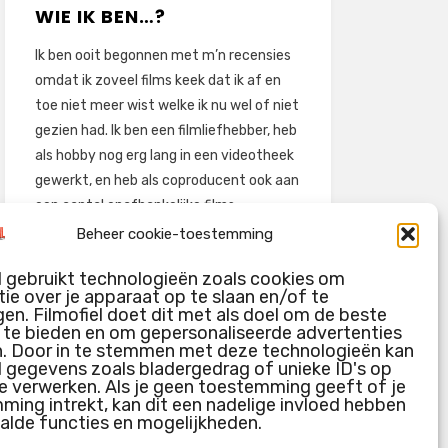
WIE IK BEN…?
Ik ben ooit begonnen met m’n recensies
omdat ik zoveel films keek dat ik af en
toe niet meer wist welke ik nu wel of niet
gezien had. Ik ben een filmliefhebber, heb
als hobby nog erg lang in een videotheek
gewerkt, en heb als coproducent ook aan
een aantal onafhankelijke films
meegewerkt.
Beheer cookie-toestemming
Deze recensies zijn dan ook vooral vrij
l gebruikt technologieën zoals cookies om
pretentieloze uitbreidingen van m’n
ie over je apparaat op te slaan en/of te
voormalige ‘videotheek-geouwehoer’,
en. Filmofiel doet dit met als doel om de beste
g te bieden en om gepersonaliseerde advertenties
aangevuld met een groeiende kennis
n. Door in te stemmen met deze technologieën kan
over de kunde én de kunst van het
l gegevens zoals bladergedrag of unieke ID's op
maken van film.
e verwerken. Als je geen toestemming geeft of je
ing intrekt, kan dit een nadelige invloed hebben
alde functies en mogelijkheden.