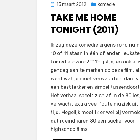
Geplaatst
15 maart 2012
komedie
op
TAKE ME HOME
TONIGHT (2011)
op
door
Laat een reactie achter
Filmofiel.nl
Ik zag deze komedie ergens rond nu
Take
10 of 11 staan in één of ander ‘leukste
Me
komedies-van-2011’-lijstje, en ook al i
Home
genoeg aan te merken op deze film, al
Tonight
weet wat je moet verwachten, dan is
(2011)
een best lekker en simpel tussendoort
Het verhaal speelt zich af in de 80’ies
verwacht extra veel foute muziek uit 
tijd. Mogelijk moet ik er wel bij verme
dat ik eind jaren 80 een sucker voor
highschoolfilms…