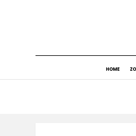
Doorgaan
naar
inhoud
HOME
ZO