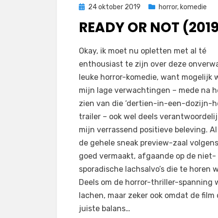
Geplaatst
24 oktober 2019
horror
,
komedie
op
READY OR NOT (201
op
door
Laat een reactie achter
Filmofiel.nl
Okay, ik moet nu opletten met al té
Ready
enthousiast te zijn over deze onverw
or
leuke horror-komedie, want mogelijk 
Not
mijn lage verwachtingen – mede na h
(2019)
zien van die ‘dertien-in-een-dozijn-ho
trailer – ook wel deels verantwoordelij
mijn verrassend positieve beleving. A
de gehele sneak preview-zaal volgens
goed vermaakt, afgaande op de niet-
sporadische lachsalvo’s die te horen 
Deels om de horror-thriller-spanning 
lachen, maar zeker ook omdat de film
juiste balans…