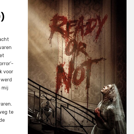
9)
acht
waren
et
rror’-
k voor
l werd
 mij
waren.
weg te
 de