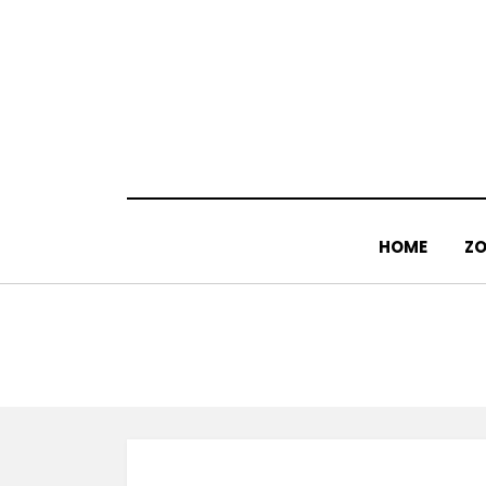
Doorgaan
naar
inhoud
HOME
ZO