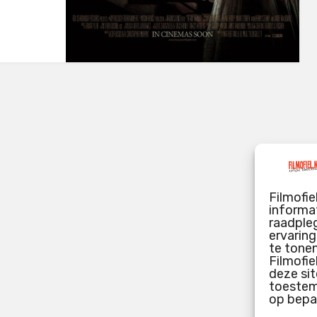
Filmofie
informat
raadpleg
ervarin
te tone
Filmofie
deze sit
toestemm
op bepa