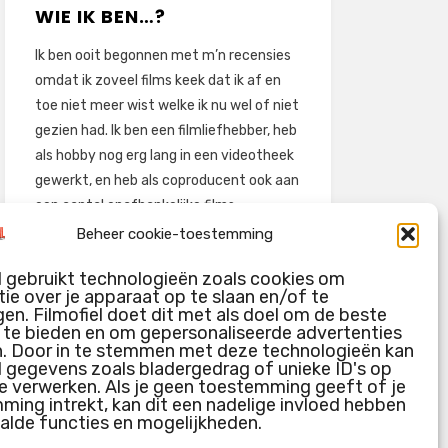
WIE IK BEN…?
Ik ben ooit begonnen met m’n recensies
omdat ik zoveel films keek dat ik af en
toe niet meer wist welke ik nu wel of niet
gezien had. Ik ben een filmliefhebber, heb
als hobby nog erg lang in een videotheek
gewerkt, en heb als coproducent ook aan
een aantal onafhankelijke films
meegewerkt.
Beheer cookie-toestemming
Deze recensies zijn dan ook vooral vrij
l gebruikt technologieën zoals cookies om
pretentieloze uitbreidingen van m’n
ie over je apparaat op te slaan en/of te
voormalige ‘videotheek-geouwehoer’,
en. Filmofiel doet dit met als doel om de beste
g te bieden en om gepersonaliseerde advertenties
aangevuld met een groeiende kennis
n. Door in te stemmen met deze technologieën kan
over de kunde én de kunst van het
l gegevens zoals bladergedrag of unieke ID's op
maken van film.
e verwerken. Als je geen toestemming geeft of je
ing intrekt, kan dit een nadelige invloed hebben
alde functies en mogelijkheden.