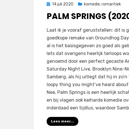
Geplaatst
14 juli 2020
komedie
,
romantiek
op
PALM SPRINGS (202
op
door
Laat een reactie achter
Filmofiel.nl
Laat ik je vooraf geruststellen: dit is 
Palm
goedkope remake van Groundhog Day,
Springs
al is het basisgegeven zo goed als geli
(2020)
Iets dat overigens heerlijk terloops w
genoemd door een perfect gecaste A
Saturday Night Live, Brooklyn Nine-N
Samberg, als hij uitlegt dat hij in zo’n
loopy thing you might’ve heard about”
Nee, Palm Springs is een heerlijk scha
en bij vlagen ook keiharde komedie ov
inderdaad een tijdlus, waardoor Sam
Lees meer...