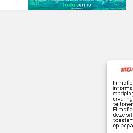
Filmofie
informat
raadpleg
ervarin
te tone
Filmofie
deze sit
toestemm
op bepa