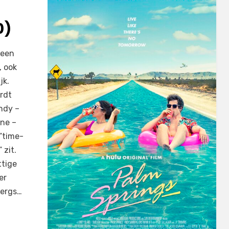
0)
geen
 ook
jk.
ordt
ndy –
ine –
 “time-
 zit.
ttige
er
bergs…