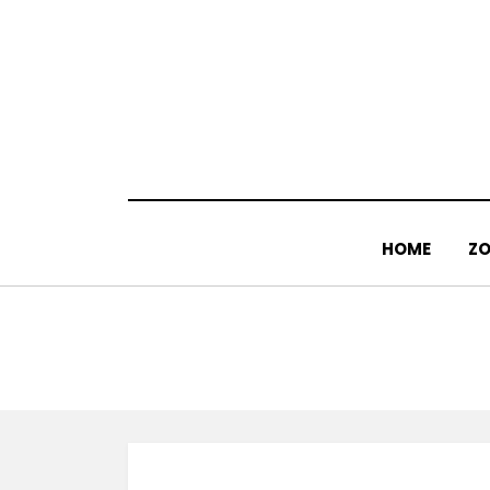
Doorgaan
naar
inhoud
HOME
ZO