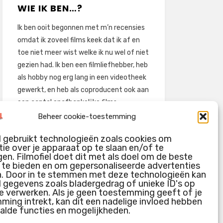
WIE IK BEN…?
Ik ben ooit begonnen met m’n recensies
omdat ik zoveel films keek dat ik af en
toe niet meer wist welke ik nu wel of niet
gezien had. Ik ben een filmliefhebber, heb
als hobby nog erg lang in een videotheek
gewerkt, en heb als coproducent ook aan
een aantal onafhankelijke films
meegewerkt.
Beheer cookie-toestemming
Deze recensies zijn dan ook vooral vrij
l gebruikt technologieën zoals cookies om
pretentieloze uitbreidingen van m’n
ie over je apparaat op te slaan en/of te
voormalige ‘videotheek-geouwehoer’,
en. Filmofiel doet dit met als doel om de beste
g te bieden en om gepersonaliseerde advertenties
aangevuld met een groeiende kennis
n. Door in te stemmen met deze technologieën kan
over de kunde én de kunst van het
l gegevens zoals bladergedrag of unieke ID's op
maken van film.
e verwerken. Als je geen toestemming geeft of je
ing intrekt, kan dit een nadelige invloed hebben
alde functies en mogelijkheden.