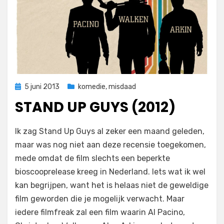
Geplaatst
5 juni 2013
komedie
,
misdaad
op
STAND UP GUYS (2012)
op
door
3 reacties
Filmofiel.nl
Ik zag Stand Up Guys al zeker een maand geleden,
Stand
maar was nog niet aan deze recensie toegekomen,
Up
mede omdat de film slechts een beperkte
Guys
(2012)
bioscooprelease kreeg in Nederland. Iets wat ik wel
kan begrijpen, want het is helaas niet de geweldige
film geworden die je mogelijk verwacht. Maar
iedere filmfreak zal een film waarin Al Pacino,