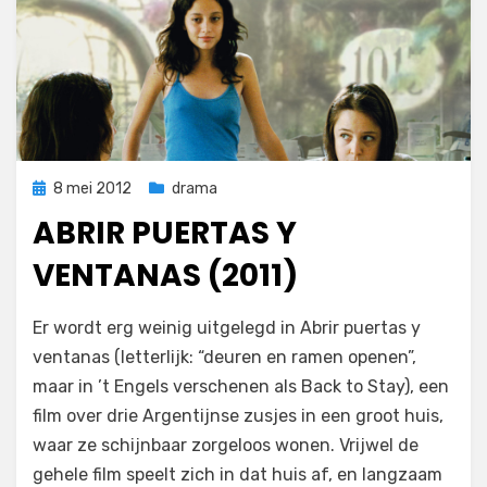
Geplaatst
8 mei 2012
drama
op
ABRIR PUERTAS Y
VENTANAS (2011)
op
door
Laat een reactie achter
Filmofiel.nl
Er wordt erg weinig uitgelegd in Abrir puertas y
Abrir
ventanas (letterlijk: “deuren en ramen openen”,
puertas
maar in ’t Engels verschenen als Back to Stay), een
y
ventanas
film over drie Argentijnse zusjes in een groot huis,
(2011)
waar ze schijnbaar zorgeloos wonen. Vrijwel de
gehele film speelt zich in dat huis af, en langzaam