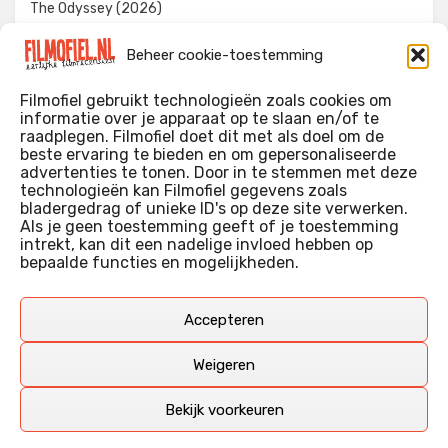
The Odyssey (2026)
Evil Dead Burn (2026)
Beheer cookie-toestemming
The Invite (2026)
Filmofiel gebruikt technologieën zoals cookies om
informatie over je apparaat op te slaan en/of te
raadplegen. Filmofiel doet dit met als doel om de
beste ervaring te bieden en om gepersonaliseerde
WIE IK BEN…?
advertenties te tonen. Door in te stemmen met deze
technologieën kan Filmofiel gegevens zoals
Ik ben ooit begonnen met m’n recensies omdat ik zoveel
bladergedrag of unieke ID's op deze site verwerken.
films keek dat ik af en toe niet meer wist welke ik nu wel of
Als je geen toestemming geeft of je toestemming
intrekt, kan dit een nadelige invloed hebben op
niet gezien had. Ik ben een filmliefhebber, heb als hobby nog
bepaalde functies en mogelijkheden.
erg lang in een videotheek gewerkt, en heb als coproducent
ook aan een aantal onafhankelijke films meegewerkt.
Deze recensies zijn dan ook vooral vrij pretentieloze
Accepteren
uitbreidingen van m’n voormalige ‘videotheek-geouwehoer’,
aangevuld met een groeiende kennis over de kunde én de
Weigeren
kunst van het maken van film.
Bekijk voorkeuren
Copyright © Filmofiel.nl – 2026