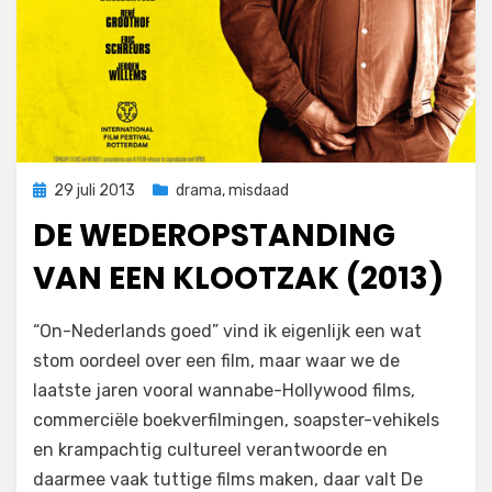
Geplaatst
29 juli 2013
drama
,
misdaad
op
DE WEDEROPSTANDING
VAN EEN KLOOTZAK (2013)
op
door
Laat een reactie achter
Filmofiel.nl
“On-Nederlands goed” vind ik eigenlijk een wat
De
stom oordeel over een film, maar waar we de
Wederopstanding
laatste jaren vooral wannabe-Hollywood films,
van
een
commerciële boekverfilmingen, soapster-vehikels
Klootzak
en krampachtig cultureel verantwoorde en
(2013)
daarmee vaak tuttige films maken, daar valt De