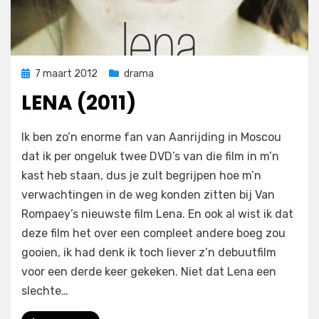
Geplaatst
7 maart 2012
drama
op
LENA (2011)
op
door
Laat een reactie achter
Filmofiel.nl
Ik ben zo’n enorme fan van Aanrijding in Moscou
Lena
dat ik per ongeluk twee DVD’s van die film in m’n
(2011)
kast heb staan, dus je zult begrijpen hoe m’n
verwachtingen in de weg konden zitten bij Van
Rompaey’s nieuwste film Lena. En ook al wist ik dat
deze film het over een compleet andere boeg zou
gooien, ik had denk ik toch liever z’n debuutfilm
voor een derde keer gekeken. Niet dat Lena een
slechte…