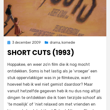
Geplaatst
3 december 2009
drama
,
komedie
op
SHORT CUTS (1993)
op
door
Laat een reactie achter
Filmofiel.nl
Hoppakee, en weer zo’n film die ik nog mocht
Short
ontdekken. Soms is het lastig als je ‘vroeger’ een
Cuts
stuk oppervlakkiger was in je filmkeuze, want
(1993)
hoeveel heb ik wel niet gemist daardoor? Maar
vanuit hetzelfde gegeven heb ik nu dus nog altijd
dingen te ontdekken die ik toen terzijde schoof als
’te moeilijk’ of ‘niet relaxed om met vrienden en