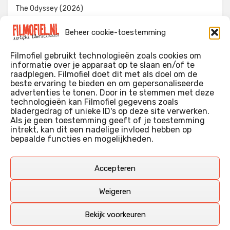
The Odyssey (2026)
Evil Dead Burn (2026)
Beheer cookie-toestemming
The Invite (2026)
Filmofiel gebruikt technologieën zoals cookies om
informatie over je apparaat op te slaan en/of te
raadplegen. Filmofiel doet dit met als doel om de
beste ervaring te bieden en om gepersonaliseerde
WIE IK BEN…?
advertenties te tonen. Door in te stemmen met deze
technologieën kan Filmofiel gegevens zoals
Ik ben ooit begonnen met m’n recensies omdat ik zoveel
bladergedrag of unieke ID's op deze site verwerken.
films keek dat ik af en toe niet meer wist welke ik nu wel of
Als je geen toestemming geeft of je toestemming
intrekt, kan dit een nadelige invloed hebben op
niet gezien had. Ik ben een filmliefhebber, heb als hobby nog
bepaalde functies en mogelijkheden.
erg lang in een videotheek gewerkt, en heb als coproducent
ook aan een aantal onafhankelijke films meegewerkt.
Deze recensies zijn dan ook vooral vrij pretentieloze
Accepteren
uitbreidingen van m’n voormalige ‘videotheek-geouwehoer’,
aangevuld met een groeiende kennis over de kunde én de
Weigeren
kunst van het maken van film.
Bekijk voorkeuren