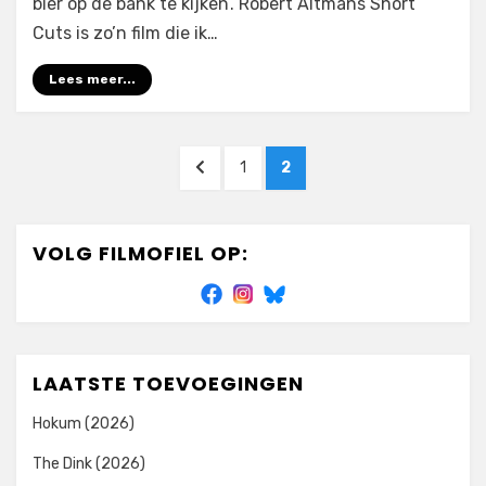
bier op de bank te kijken’. Robert Altmans Short
Cuts is zo’n film die ik…
Lees meer...
Berichtnavigatie
VORIGE
PAGINA
PAGINA
1
2
PAGINA
VOLG FILMOFIEL OP:
LAATSTE TOEVOEGINGEN
Hokum (2026)
The Dink (2026)