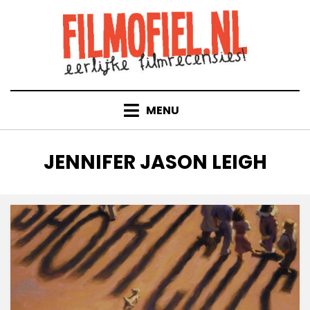
Doorgaan
naar
inhoud
MENU
TAG
:
JENNIFER JASON LEIGH