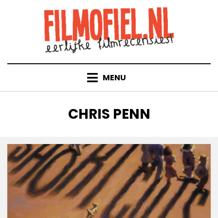
Doorgaan
naar
inhoud
MENU
TAG
:
CHRIS PENN