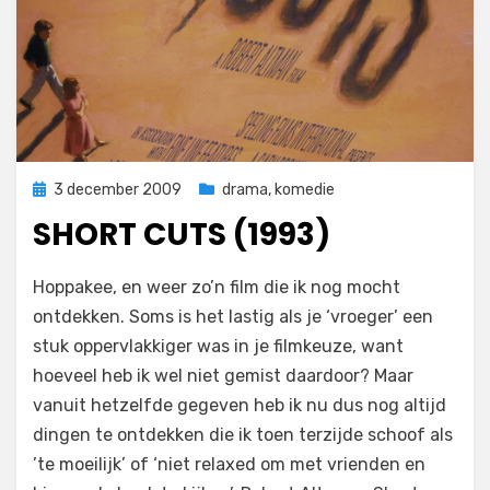
Geplaatst
3 december 2009
drama
,
komedie
op
SHORT CUTS (1993)
op
door
Laat een reactie achter
Filmofiel.nl
Hoppakee, en weer zo’n film die ik nog mocht
Short
ontdekken. Soms is het lastig als je ‘vroeger’ een
Cuts
stuk oppervlakkiger was in je filmkeuze, want
(1993)
hoeveel heb ik wel niet gemist daardoor? Maar
vanuit hetzelfde gegeven heb ik nu dus nog altijd
dingen te ontdekken die ik toen terzijde schoof als
’te moeilijk’ of ‘niet relaxed om met vrienden en