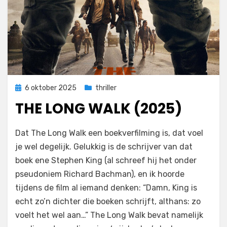
Geplaatst
6 oktober 2025
thriller
op
THE LONG WALK (2025)
door
Filmofiel.nl
Dat The Long Walk een boekverfilming is, dat voel
je wel degelijk. Gelukkig is de schrijver van dat
boek ene Stephen King (al schreef hij het onder
pseudoniem Richard Bachman), en ik hoorde
tijdens de film al iemand denken: “Damn, King is
echt zo’n dichter die boeken schrijft, althans: zo
voelt het wel aan…” The Long Walk bevat namelijk