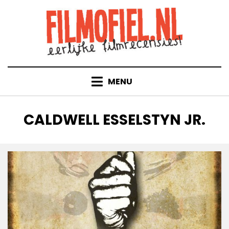
Doorgaan
naar
inhoud
MENU
TAG
:
CALDWELL ESSELSTYN JR.