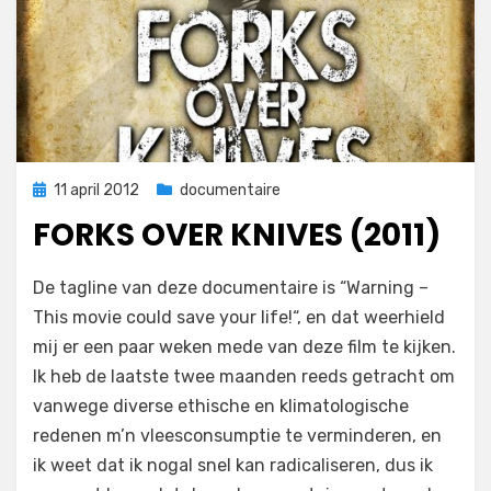
Geplaatst
11 april 2012
documentaire
op
FORKS OVER KNIVES (2011)
op
door
4 reacties
Filmofiel.nl
De tagline van deze documentaire is “Warning –
Forks
This movie could save your life!“, en dat weerhield
Over
mij er een paar weken mede van deze film te kijken.
Knives
(2011)
Ik heb de laatste twee maanden reeds getracht om
vanwege diverse ethische en klimatologische
redenen m’n vleesconsumptie te verminderen, en
ik weet dat ik nogal snel kan radicaliseren, dus ik