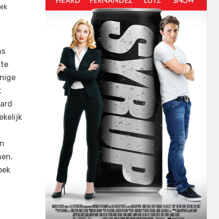
iek
ns
hte
enige
t
eard
ekelijk
n
’n
men.
oek