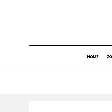
Doorgaan
naar
inhoud
HOME
ZO