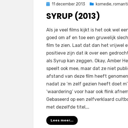
Geplaatst
11 december 2013
komedie
,
romant
op
SYRUP (2013)
op
door
1 reactie
Filmofiel.nl
Als je veel films kijkt is het ook wel ee
Syrup
goed om af en toe een gruwelijk slec
(2013)
film te zien. Laat dat dan het vrijwel 
positieve zijn dat ik over een gedroch
als Syrup kan zeggen. Okay, Amber H
speelt ook mee, maar dat ze niet publi
afstand van deze film heeft genome
nadat ze ‘m zelf gezien heeft doet m
‘waardering’ voor haar ook flink afne
Gebaseerd op een zelfverklaard cultb
met dezelfde titel,…
Lees meer...