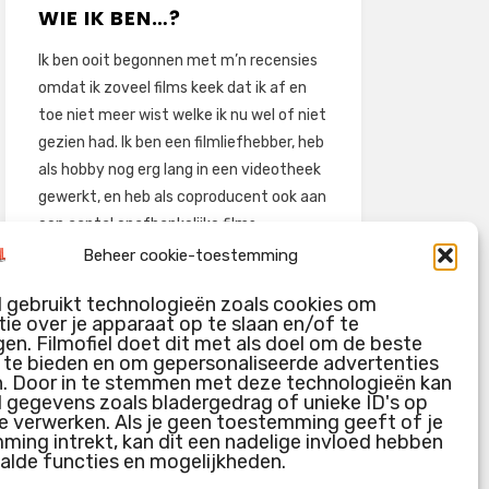
WIE IK BEN…?
Ik ben ooit begonnen met m’n recensies
omdat ik zoveel films keek dat ik af en
toe niet meer wist welke ik nu wel of niet
gezien had. Ik ben een filmliefhebber, heb
als hobby nog erg lang in een videotheek
gewerkt, en heb als coproducent ook aan
een aantal onafhankelijke films
meegewerkt.
Beheer cookie-toestemming
Deze recensies zijn dan ook vooral vrij
l gebruikt technologieën zoals cookies om
pretentieloze uitbreidingen van m’n
ie over je apparaat op te slaan en/of te
voormalige ‘videotheek-geouwehoer’,
en. Filmofiel doet dit met als doel om de beste
g te bieden en om gepersonaliseerde advertenties
aangevuld met een groeiende kennis
n. Door in te stemmen met deze technologieën kan
over de kunde én de kunst van het
l gegevens zoals bladergedrag of unieke ID's op
maken van film.
e verwerken. Als je geen toestemming geeft of je
ing intrekt, kan dit een nadelige invloed hebben
alde functies en mogelijkheden.