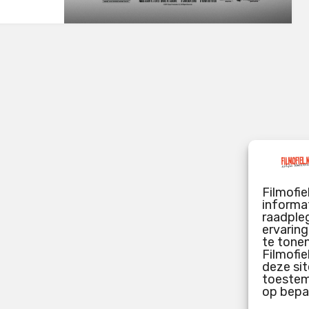
Filmofie
informat
raadpleg
ervarin
te tone
Filmofie
deze sit
toestemm
op bepa