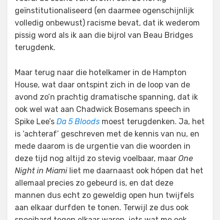
geïnstitutionaliseerd (en daarmee ogenschijnlijk
volledig onbewust) racisme bevat, dat ik wederom
pissig word als ik aan die bijrol van Beau Bridges
terugdenk.
Maar terug naar die hotelkamer in de Hampton
House, wat daar ontspint zich in de loop van de
avond zo’n prachtig dramatische spanning, dat ik
ook wel wat aan Chadwick Bosemans speech in
Spike Lee’s
Da 5 Bloods
moest terugdenken. Ja, het
is ‘achteraf’ geschreven met de kennis van nu, en
mede daarom is de urgentie van die woorden in
deze tijd nog altijd zo stevig voelbaar, maar
One
Night in Miami
liet me daarnaast ook hópen dat het
allemaal precies zo gebeurd is, en dat deze
mannen dus echt zo geweldig open hun twijfels
aan elkaar durfden te tonen. Terwijl ze dus ook
snoeihard tegen elkaar waren, iets wat me ook