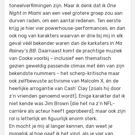
toneelverfilmingen zijn. Maar ik denk dat ik
One
Night in Miami
aan een veel grotere groep zou aan
durven raden, om een aantal redenen. Ten eerste
krijg je hier vier powerhouse-performances, en dan
ook nog van karakters waarvan er drie bij mij in elk
geval véél bekender waren dan de karkaters in
Ma
Rainey’s BB
. Daarnaast komt de prachtige muziek
van Cooke voorbij – inclusief een thematisch
gezien geweldig passende climax met één van zijn
bekendste nummers – het scherp-kritische maar
ook zelfbewuste activisme van Malcolm X, én de
heerlijke arrogantie van Cash’ Clay (zoals hij door
z’n vrienden genoemd wordt). Enige karakter dat ik
niet kende was Jim Brown (die het na z’n NFL-
carrière als acteur heeft geprobeerd), maar ook zijn
rol is letterlijk en figuurlijk enorm sterk.
En mocht je mij al langer kennen, dan weet je
mogelijk al hoe gaaf ik het vind, als je vier van