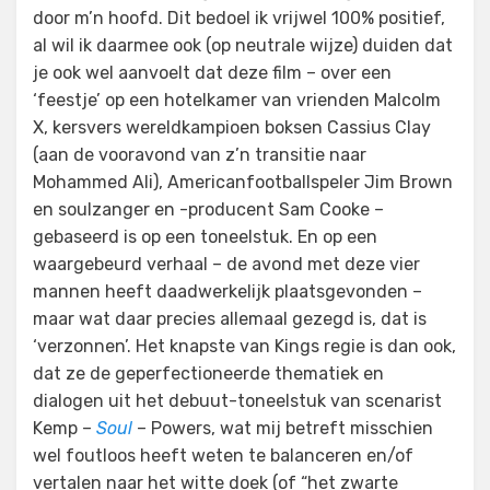
door m’n hoofd. Dit bedoel ik vrijwel 100% positief,
al wil ik daarmee ook (op neutrale wijze) duiden dat
je ook wel aanvoelt dat deze film – over een
‘feestje’ op een hotelkamer van vrienden Malcolm
X, kersvers wereldkampioen boksen Cassius Clay
(aan de vooravond van z’n transitie naar
Mohammed Ali), Americanfootballspeler Jim Brown
en soulzanger en -producent Sam Cooke –
gebaseerd is op een toneelstuk. En op een
waargebeurd verhaal – de avond met deze vier
mannen heeft daadwerkelijk plaatsgevonden –
maar wat daar precies allemaal gezegd is, dat is
‘verzonnen’. Het knapste van Kings regie is dan ook,
dat ze de geperfectioneerde thematiek en
dialogen uit het debuut-toneelstuk van scenarist
Kemp –
Soul
– Powers, wat mij betreft misschien
wel foutloos heeft weten te balanceren en/of
vertalen naar het witte doek (of “het zwarte