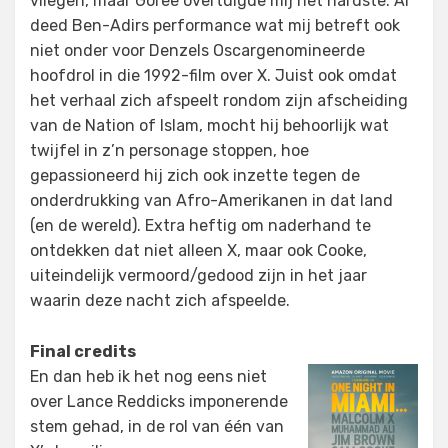
vliegen, maar Goree overtuigde mij het hardste. Al
deed Ben-Adirs performance wat mij betreft ook
niet onder voor Denzels Oscargenomineerde
hoofdrol in die 1992-film over X. Juist ook omdat
het verhaal zich afspeelt rondom zijn afscheiding
van de Nation of Islam, mocht hij behoorlijk wat
twijfel in z’n personage stoppen, hoe
gepassioneerd hij zich ook inzette tegen de
onderdrukking van Afro-Amerikanen in dat land
(en de wereld). Extra heftig om naderhand te
ontdekken dat niet alleen X, maar ook Cooke,
uiteindelijk vermoord/gedood zijn in het jaar
waarin deze nacht zich afspeelde.
Final credits
En dan heb ik het nog eens niet
over Lance Reddicks imponerende
stem gehad, in de rol van één van