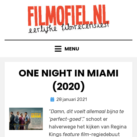
Doorgaan
naar
inhoud
MENU
ONE NIGHT IN MIAMI
(2020)
Geplaatst
door
28 januari 2021
Filmofiel.nl
op
“
Damn, dit voelt allemaal bijna te
‘perfect-goed’
,” schoot er
halverwege het kijken van Regina
Kings
feature film
-regiedebuut