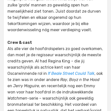
zulke ‘grote’ mannen zo geweldig open hun
menselijkheid ziet tonen. Juist doordat ze durven
te twijfelen en elkaar ongeremd op hun
tekortkomingen wijzen, waardoor je bij elke
woordenwisseling nóg meer verdieping voelt.
Crew & cast
Als alle vier de hoofdrolspelers zo goed overkomen,
dan moet je de regisseur waarschijnlijk de meeste
credits geven. Al had Regina King – die jij
waarschijnlijk als actrice kent van haar
Oscarwinnende rol in
If Beale Street Could Talk
, ook
te zien was in onder andere
Ray
,
Boyz n the Hood
en
Jerry Maguire
, en recentelijk nog een Emmy
won voor haar hoofdrol in de indrukwekkende
Watchmen
-serie – waarschijnlijk ook geweldig
bronmateriaal ter beschikking. Het voordeel van
een toneelstuk is natuurlijk, dat het verhaal/script