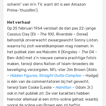
scherm” van m’n TV, want dit is een Amazon
Prime-’thuisfilm’).
Het verhaal
Op 25 februari 1964 verslaat de dan pas 22-jarige
Cassius Clay (Eli –
The 100
,
Riverdale
– Goree)
behoorlijk onverwacht zwaargewicht Sonny Liston,
waarna hij zich wereldkampioen mag noemen. In
het publiek zien we Malcolm X (Kingsley –
The OA
–
Ben-Adir) met z’n nieuwe camera prachtige foto’s
maken, terwijl diens Nation of Islam-broeders de
beveiliging verzorgden. NFL-ster Jim Brown (Aldis
–
Hidden Figures
,
Straight Outta Compton
– Hodge)
is één van de commentatoren bij het gevecht,
terwijl Sam Cooke (Leslie –
Hamilton
– Odom Jr.)
ook in het publiek zit. De vier karakters hebben
hiervoor allemaal al een intro-scène gehad, waarbij
vooral de scène van Brown een zó heftig