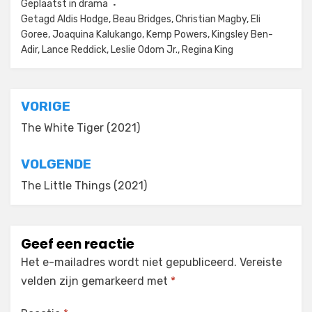
Geplaatst in
drama
Getagd
Aldis Hodge
,
Beau Bridges
,
Christian Magby
,
Eli
Goree
,
Joaquina Kalukango
,
Kemp Powers
,
Kingsley Ben-
Adir
,
Lance Reddick
,
Leslie Odom Jr.
,
Regina King
Bericht
VORIGE
navigatie
The White Tiger (2021)
VOLGENDE
The Little Things (2021)
Geef een reactie
Het e-mailadres wordt niet gepubliceerd.
Vereiste
velden zijn gemarkeerd met
*