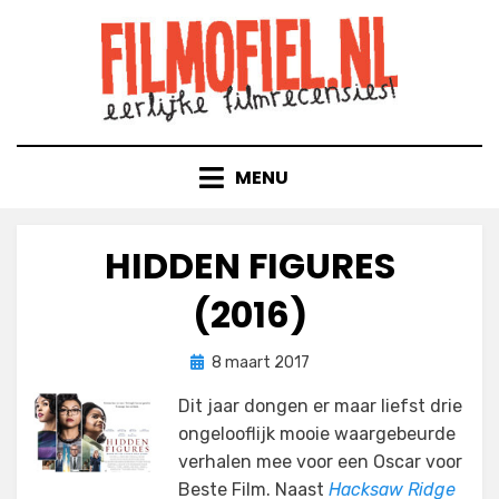
Doorgaan
naar
inhoud
MENU
HIDDEN FIGURES
(2016)
Geplaatst
door
8 maart 2017
Filmofiel.nl
op
Dit jaar dongen er maar liefst drie
ongelooflijk mooie waargebeurde
verhalen mee voor een Oscar voor
Beste Film. Naast
Hacksaw Ridge