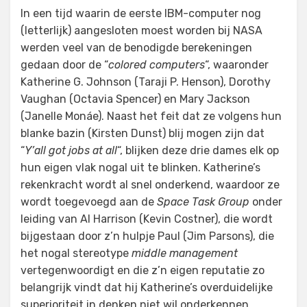
In een tijd waarin de eerste IBM-computer nog
(letterlijk) aangesloten moest worden bij NASA
werden veel van de benodigde berekeningen
gedaan door de “
colored computers
“, waaronder
Katherine G. Johnson (Taraji P. Henson), Dorothy
Vaughan (Octavia Spencer) en Mary Jackson
(Janelle Monáe). Naast het feit dat ze volgens hun
blanke bazin (Kirsten Dunst) blij mogen zijn dat
“
Y’all got jobs at all
“, blijken deze drie dames elk op
hun eigen vlak nogal uit te blinken. Katherine’s
rekenkracht wordt al snel onderkend, waardoor ze
wordt toegevoegd aan de
Space Task Group
onder
leiding van Al Harrison (Kevin Costner), die wordt
bijgestaan door z’n hulpje Paul (Jim Parsons), die
het nogal stereotype
middle management
vertegenwoordigt en die z’n eigen reputatie zo
belangrijk vindt dat hij Katherine’s overduidelijke
superioriteit in denken niet wil onderkennen.