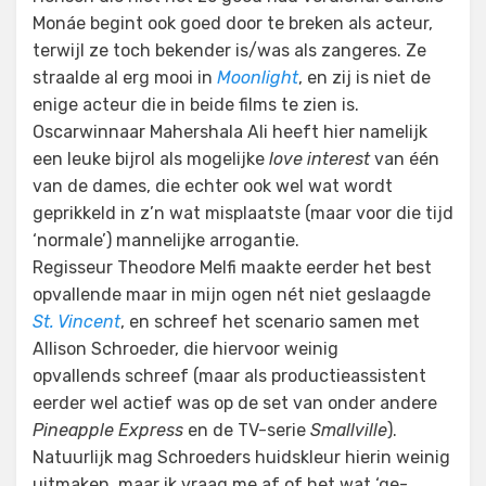
Monáe begint ook goed door te breken als acteur,
terwijl ze toch bekender is/was als zangeres. Ze
straalde al erg mooi in
Moonlight
, en zij is niet de
enige acteur die in beide films te zien is.
Oscarwinnaar Mahershala Ali heeft hier namelijk
een leuke bijrol als mogelijke
love interest
van één
van de dames, die echter ook wel wat wordt
geprikkeld in z’n wat misplaatste (maar voor die tijd
‘normale’) mannelijke arrogantie.
Regisseur Theodore Melfi maakte eerder het best
opvallende maar in mijn ogen nét niet geslaagde
St. Vincent
, en schreef het scenario samen met
Allison Schroeder, die hiervoor weinig
opvallends schreef (maar als productieassistent
eerder wel actief was op de set van onder andere
Pineapple Express
en de TV-serie
Smallville
).
Natuurlijk mag Schroeders huidskleur hierin weinig
uitmaken, maar ik vraag me af of het wat ‘ge-