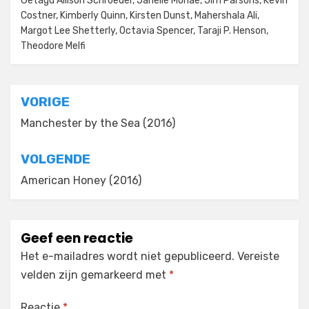
Getagd
Allison Schroeder
,
Janelle Monáe
,
Jim Parsons
,
Kevin
Costner
,
Kimberly Quinn
,
Kirsten Dunst
,
Mahershala Ali
,
Margot Lee Shetterly
,
Octavia Spencer
,
Taraji P. Henson
,
Theodore Melfi
Bericht
VORIGE
navigatie
Manchester by the Sea (2016)
VOLGENDE
American Honey (2016)
Geef een reactie
Het e-mailadres wordt niet gepubliceerd.
Vereiste
velden zijn gemarkeerd met
*
Reactie
*