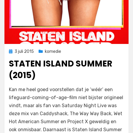
Geplaatst
3 juli 2015
komedie
op
STATEN ISLAND SUMMER
(2015)
op
door
Laat een reactie achter
Filmofiel.nl
Kan me heel goed voorstellen dat je ‘wéér’ een
Staten
lifeguard-coming-of-age-film niet bijster origineel
Island
vindt, maar als fan van Saturday Night Live was
Summer
(2015)
deze mix van Caddyshack, The Way Way Back, Wet
Hot American Summer en Project X geweldig en
ook onmisbaar. Daarnaast is Staten Island Summer