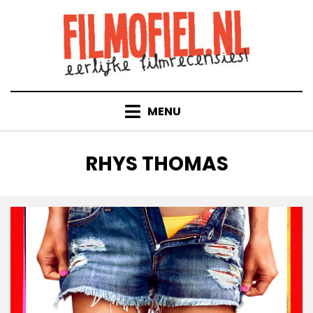
Doorgaan
naar
inhoud
MENU
TAG
:
RHYS THOMAS