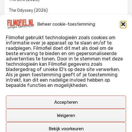
The Odyssey (2026)
Evil Dead Burn (2026)
Beheer cookie-toestemming
The Invite (2026)
Filmofiel gebruikt technologieën zoals cookies om
informatie over je apparaat op te slaan en/of te
raadplegen. Filmofiel doet dit met als doel om de
beste ervaring te bieden en om gepersonaliseerde
WIE IK BEN…?
advertenties te tonen. Door in te stemmen met deze
technologieën kan Filmofiel gegevens zoals
Ik ben ooit begonnen met m’n recensies omdat ik zoveel
bladergedrag of unieke ID's op deze site verwerken.
films keek dat ik af en toe niet meer wist welke ik nu wel of
Als je geen toestemming geeft of je toestemming
intrekt, kan dit een nadelige invloed hebben op
niet gezien had. Ik ben een filmliefhebber, heb als hobby nog
bepaalde functies en mogelijkheden.
erg lang in een videotheek gewerkt, en heb als coproducent
ook aan een aantal onafhankelijke films meegewerkt.
Deze recensies zijn dan ook vooral vrij pretentieloze
Accepteren
uitbreidingen van m’n voormalige ‘videotheek-geouwehoer’,
aangevuld met een groeiende kennis over de kunde én de
Weigeren
kunst van het maken van film.
Bekijk voorkeuren