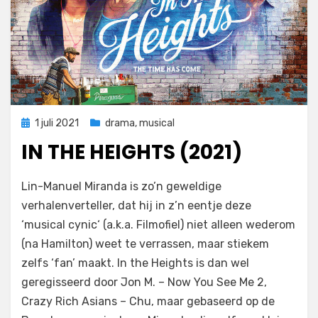
Geplaatst
1 juli 2021
drama
,
musical
op
IN THE HEIGHTS (2021)
door
Filmofiel.nl
Lin-Manuel Miranda is zo’n geweldige
verhalenverteller, dat hij in z’n eentje deze
‘musical cynic‘ (a.k.a. Filmofiel) niet alleen wederom
(na Hamilton) weet te verrassen, maar stiekem
zelfs ‘fan’ maakt. In the Heights is dan wel
geregisseerd door Jon M. – Now You See Me 2,
Crazy Rich Asians – Chu, maar gebaseerd op de