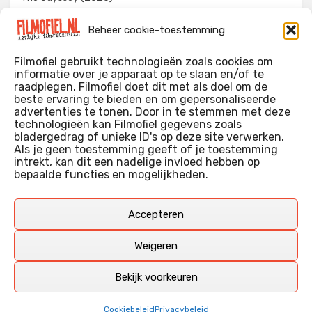
Evil Dead Burn (2026)
Beheer cookie-toestemming
The Invite (2026)
Filmofiel gebruikt technologieën zoals cookies om
informatie over je apparaat op te slaan en/of te
raadplegen. Filmofiel doet dit met als doel om de
beste ervaring te bieden en om gepersonaliseerde
WIE IK BEN…?
advertenties te tonen. Door in te stemmen met deze
technologieën kan Filmofiel gegevens zoals
Ik ben ooit begonnen met m’n recensies omdat ik zoveel
bladergedrag of unieke ID's op deze site verwerken.
films keek dat ik af en toe niet meer wist welke ik nu wel of
Als je geen toestemming geeft of je toestemming
intrekt, kan dit een nadelige invloed hebben op
niet gezien had. Ik ben een filmliefhebber, heb als hobby nog
bepaalde functies en mogelijkheden.
erg lang in een videotheek gewerkt, en heb als coproducent
ook aan een aantal onafhankelijke films meegewerkt.
Deze recensies zijn dan ook vooral vrij pretentieloze
Accepteren
uitbreidingen van m’n voormalige ‘videotheek-geouwehoer’,
aangevuld met een groeiende kennis over de kunde én de
Weigeren
kunst van het maken van film.
Bekijk voorkeuren
Copyright © Filmofiel.nl – 2026
Cookiebeleid
Privacybeleid