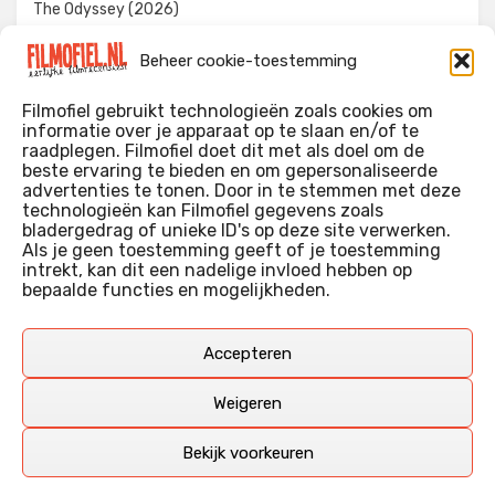
The Odyssey (2026)
Evil Dead Burn (2026)
Beheer cookie-toestemming
The Invite (2026)
Filmofiel gebruikt technologieën zoals cookies om
informatie over je apparaat op te slaan en/of te
raadplegen. Filmofiel doet dit met als doel om de
beste ervaring te bieden en om gepersonaliseerde
WIE IK BEN…?
advertenties te tonen. Door in te stemmen met deze
technologieën kan Filmofiel gegevens zoals
Ik ben ooit begonnen met m’n recensies omdat ik zoveel
bladergedrag of unieke ID's op deze site verwerken.
films keek dat ik af en toe niet meer wist welke ik nu wel of
Als je geen toestemming geeft of je toestemming
intrekt, kan dit een nadelige invloed hebben op
niet gezien had. Ik ben een filmliefhebber, heb als hobby nog
bepaalde functies en mogelijkheden.
erg lang in een videotheek gewerkt, en heb als coproducent
ook aan een aantal onafhankelijke films meegewerkt.
Deze recensies zijn dan ook vooral vrij pretentieloze
Accepteren
uitbreidingen van m’n voormalige ‘videotheek-geouwehoer’,
aangevuld met een groeiende kennis over de kunde én de
Weigeren
kunst van het maken van film.
Bekijk voorkeuren
Copyright © Filmofiel.nl – 2026