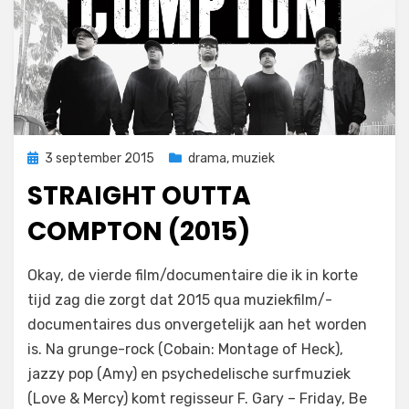
Geplaatst
3 september 2015
drama
,
muziek
op
STRAIGHT OUTTA
COMPTON (2015)
op
door
Laat een reactie achter
Filmofiel.nl
Okay, de vierde film/documentaire die ik in korte
Straight
tijd zag die zorgt dat 2015 qua muziekfilm/-
Outta
documentaires dus onvergetelijk aan het worden
Compton
(2015)
is. Na grunge-rock (Cobain: Montage of Heck),
jazzy pop (Amy) en psychedelische surfmuziek
(Love & Mercy) komt regisseur F. Gary – Friday, Be