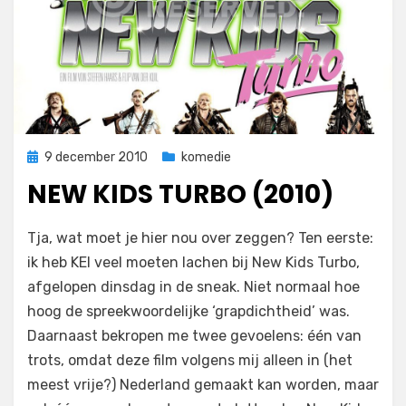
Geplaatst
9 december 2010
komedie
op
NEW KIDS TURBO (2010)
op
door
1 reactie
Filmofiel.nl
Tja, wat moet je hier nou over zeggen? Ten eerste:
New
ik heb KEI veel moeten lachen bij New Kids Turbo,
Kids
afgelopen dinsdag in de sneak. Niet normaal hoe
Turbo
(2010)
hoog de spreekwoordelijke ‘grapdichtheid’ was.
Daarnaast bekropen me twee gevoelens: één van
trots, omdat deze film volgens mij alleen in (het
meest vrije?) Nederland gemaakt kan worden, maar