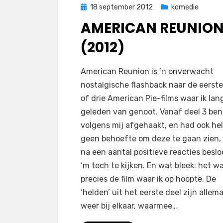
Geplaatst
18 september 2012
komedie
op
AMERICAN REUNIO
(2012)
op
door
1 reactie
Filmofiel.nl
American Reunion is ’n onverwacht
American
nostalgische flashback naar de eerst
Reunion
of drie American Pie-films waar ik lan
(2012)
geleden van genoot. Vanaf deel 3 ben 
volgens mij afgehaakt, en had ook he
geen behoefte om deze te gaan zien,
na een aantal positieve reacties besloo
‘m toch te kijken. En wat bleek: het w
precies de film waar ik op hoopte. De
‘helden’ uit het eerste deel zijn allema
weer bij elkaar, waarmee…