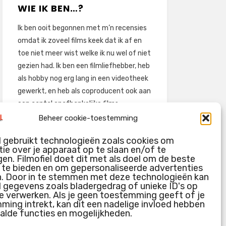
WIE IK BEN…?
Ik ben ooit begonnen met m’n recensies
omdat ik zoveel films keek dat ik af en
toe niet meer wist welke ik nu wel of niet
gezien had. Ik ben een filmliefhebber, heb
als hobby nog erg lang in een videotheek
gewerkt, en heb als coproducent ook aan
een aantal onafhankelijke films
meegewerkt.
Beheer cookie-toestemming
Deze recensies zijn dan ook vooral vrij
l gebruikt technologieën zoals cookies om
pretentieloze uitbreidingen van m’n
ie over je apparaat op te slaan en/of te
voormalige ‘videotheek-geouwehoer’,
en. Filmofiel doet dit met als doel om de beste
g te bieden en om gepersonaliseerde advertenties
aangevuld met een groeiende kennis
n. Door in te stemmen met deze technologieën kan
over de kunde én de kunst van het
l gegevens zoals bladergedrag of unieke ID's op
maken van film.
e verwerken. Als je geen toestemming geeft of je
ing intrekt, kan dit een nadelige invloed hebben
alde functies en mogelijkheden.