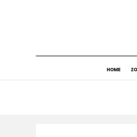
Doorgaan
naar
inhoud
HOME
ZO