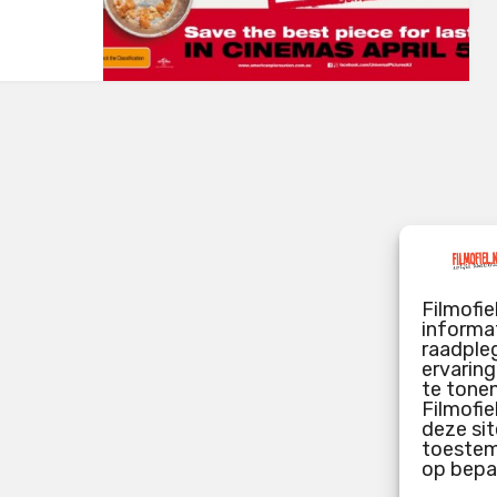
Filmofie
informat
raadpleg
ervarin
te tone
Filmofie
deze sit
toestemm
op bepa