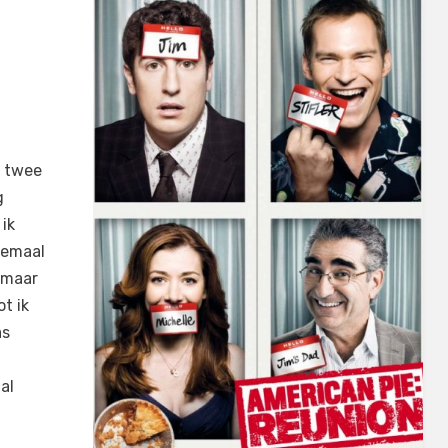
N
e twee
g
ik
lemaal
 maar
t ik
as
al