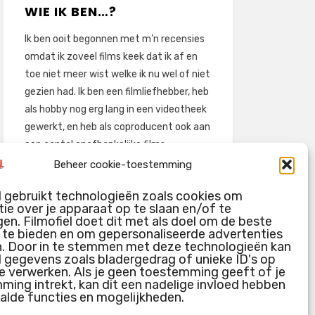
WIE IK BEN…?
Ik ben ooit begonnen met m’n recensies
omdat ik zoveel films keek dat ik af en
toe niet meer wist welke ik nu wel of niet
gezien had. Ik ben een filmliefhebber, heb
als hobby nog erg lang in een videotheek
gewerkt, en heb als coproducent ook aan
een aantal onafhankelijke films
meegewerkt.
Beheer cookie-toestemming
Deze recensies zijn dan ook vooral vrij
l gebruikt technologieën zoals cookies om
pretentieloze uitbreidingen van m’n
ie over je apparaat op te slaan en/of te
voormalige ‘videotheek-geouwehoer’,
en. Filmofiel doet dit met als doel om de beste
g te bieden en om gepersonaliseerde advertenties
aangevuld met een groeiende kennis
n. Door in te stemmen met deze technologieën kan
over de kunde én de kunst van het
l gegevens zoals bladergedrag of unieke ID's op
maken van film.
e verwerken. Als je geen toestemming geeft of je
ing intrekt, kan dit een nadelige invloed hebben
alde functies en mogelijkheden.