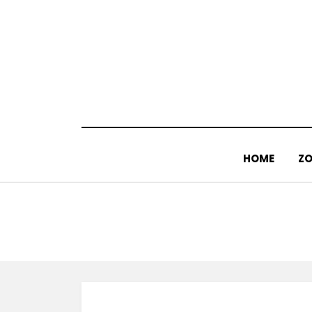
Doorgaan
naar
inhoud
HOME
ZO