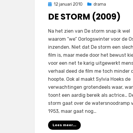
Geplaatst
12 januari 2010
drama
op
DE STORM (2009)
op
door
Laat een reactie achter
Filmofiel.nl
Na het zien van De storm snap ik wel
De
waarom “we” Oorlogswinter voor de O
storm
inzenden. Niet dat De storm een slec
(2009)
film is, maar mede door het bewust ki
voor een net te karig uitgewerkt mens
verhaal deed de film me toch minder d
hoopte. Ook al maakt Sylvia Hoeks de
verwachtingen grotendeels waar, wa
toont een aardig bereik als actrice… D
storm gaat over de watersnoodramp 
1953, maar gaat nog…
Lees meer...