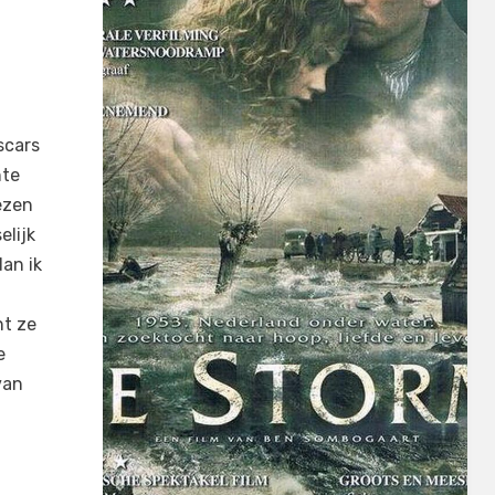
scars
hte
ezen
elijk
an ik
nt ze
e
van