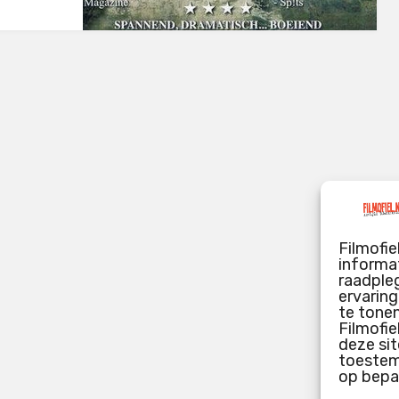
Filmofie
informat
raadpleg
ervarin
te tone
Filmofie
deze sit
toestemm
op bepa