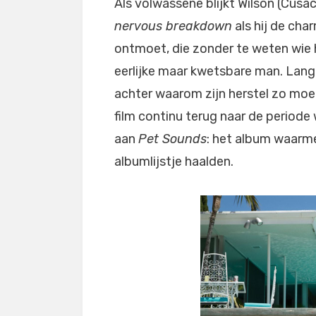
Als volwassene blijkt Wilson (Cusa
nervous breakdown
als hij de cha
ontmoet, die zonder te weten wie h
eerlijke maar kwetsbare man. Lang
achter waarom zijn herstel zo moei
film continu terug naar de periode 
aan
Pet Sounds
: het album waarme
albumlijstje haalden.