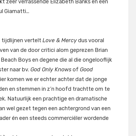
t zeer verrassende Elizabeth Banks en een
l Giamatti…
tijdlijnen vertelt
Love & Mercy
dus vooral
ven van de door critici alom geprezen Brian
e Beach Boys en degene die al die ongelooflijk
ter naar bv.
God Only Knows
of
Good
hier komen we er echter achter dat de jonge
uiden en stemmen in z’n hoofd trachtte om te
k. Natuurlijk een prachtige en dramatische
an wel gezet tegen een achtergrond van een
ader én een steeds commerciëler wordende