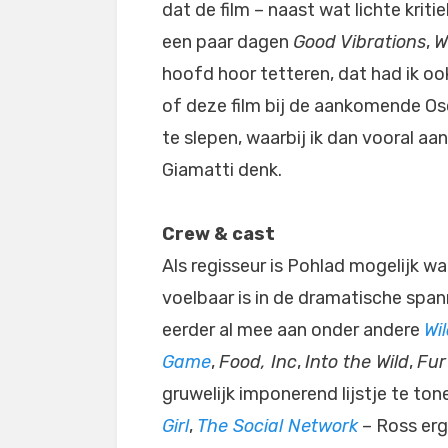
dat de film – naast wat lichte kriti
een paar dagen
Good Vibrations
,
W
hoofd hoor tetteren, dat had ik o
of deze film bij de aankomende Os
te slepen, waarbij ik dan vooral a
Giamatti denk.
Crew & cast
Als regisseur is Pohlad mogelijk wa
voelbaar is in de dramatische spa
eerder al mee aan onder andere
Wi
Game
,
Food, Inc
,
Into the Wild
,
Fur
gruwelijk imponerend lijstje te to
Girl
,
The Social Network
– Ross er