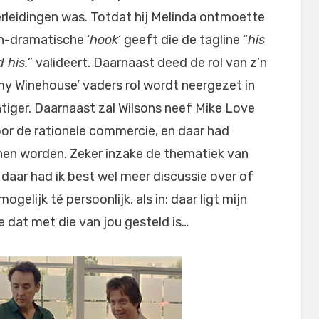
leidingen was. Totdat hij Melinda ontmoette
h-dramatische ‘
hook
‘ geeft die de tagline “
his
 his.
” valideert. Daarnaast deed de rol van z’n
y Winehouse’ vaders rol wordt neergezet in
iger. Daarnaast zal Wilsons neef Mike Love
oor de rationele commercie, en daar had
nnen worden. Zeker inzake de thematiek van
, daar had ik best wel meer discussie over of
gelijk té persoonlijk, als in: daar ligt mijn
e dat met die van jou gesteld is…