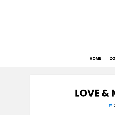
Doorgaan
naar
inhoud
HOME
ZO
LOVE & 
Gep
op