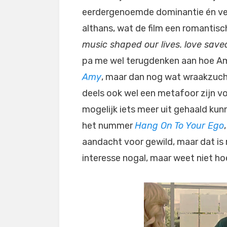
eerdergenoemde dominantie én ver
althans, wat de film een romantisc
music shaped our lives. love saved
pa me wel terugdenken aan hoe Am
Amy
, maar dan nog wat wraakzucht
deels ook wel een metafoor zijn v
mogelijk iets meer uit gehaald ku
het nummer
Hang On To Your Ego
aandacht voor gewild, maar dat is mo
interesse nogal, maar weet niet ho