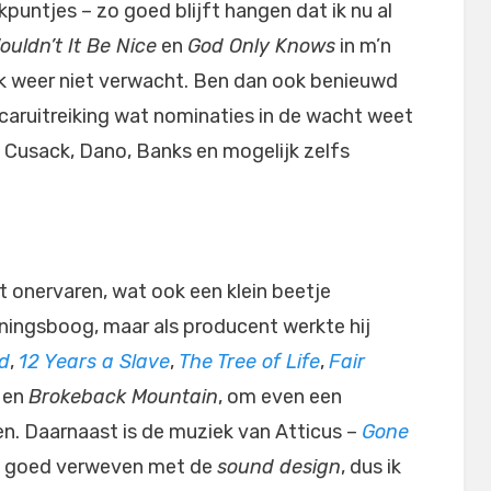
ekpuntjes – zo goed blijft hangen dat ik nu al
ouldn’t It Be Nice
en
God Only Knows
in m’n
ok weer niet verwacht. Ben dan ook benieuwd
caruitreiking wat nominaties in de wacht weet
an Cusack, Dano, Banks en mogelijk zelfs
t onervaren, wat ook een klein beetje
nningsboog, maar als producent werkte hij
ld
,
12 Years a Slave
,
The Tree of Life
,
Fair
en
Brokeback Mountain
, om even een
nen. Daarnaast is de muziek van Atticus –
Gone
g goed verweven met de
sound design
, dus ik