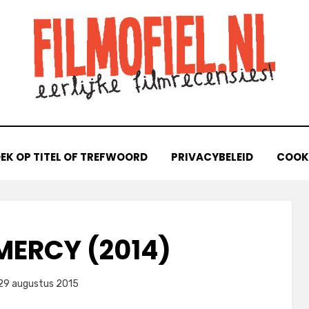
EK OP TITEL OF TREFWOORD
PRIVACYBELEID
COOKI
MERCY (2014)
laatst
door
29 augustus 2015
Filmofiel.nl