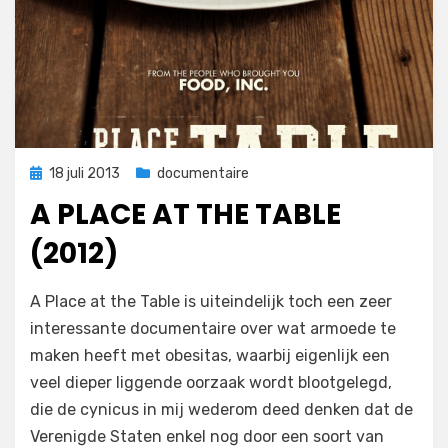
Geplaatst
18 juli 2013
documentaire
op
A PLACE AT THE TABLE
(2012)
op
door
2 reacties
Filmofiel.nl
A Place at the Table is uiteindelijk toch een zeer
A
interessante documentaire over wat armoede te
Place
maken heeft met obesitas, waarbij eigenlijk een
at
the
veel dieper liggende oorzaak wordt blootgelegd,
Table
die de cynicus in mij wederom deed denken dat de
(2012)
Verenigde Staten enkel nog door een soort van