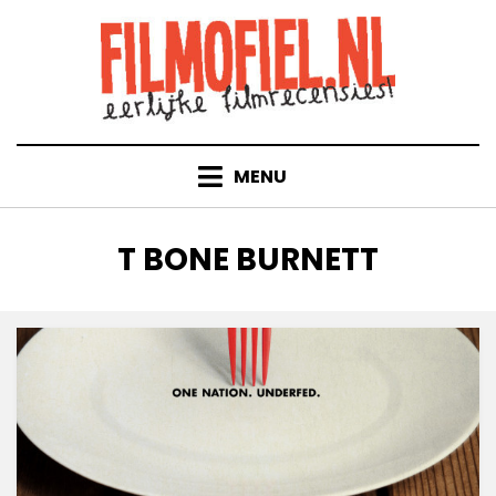
Doorgaan
naar
inhoud
MENU
TAG
:
T BONE BURNETT