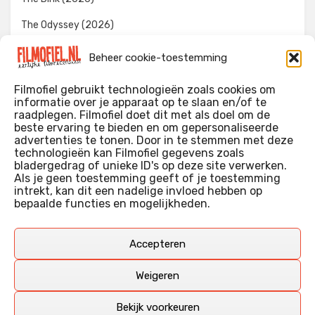
The Odyssey (2026)
Evil Dead Burn (2026)
Beheer cookie-toestemming
The Invite (2026)
Filmofiel gebruikt technologieën zoals cookies om
informatie over je apparaat op te slaan en/of te
raadplegen. Filmofiel doet dit met als doel om de
beste ervaring te bieden en om gepersonaliseerde
WIE IK BEN…?
advertenties te tonen. Door in te stemmen met deze
technologieën kan Filmofiel gegevens zoals
Ik ben ooit begonnen met m’n recensies omdat ik zoveel
bladergedrag of unieke ID's op deze site verwerken.
films keek dat ik af en toe niet meer wist welke ik nu wel of
Als je geen toestemming geeft of je toestemming
intrekt, kan dit een nadelige invloed hebben op
niet gezien had. Ik ben een filmliefhebber, heb als hobby nog
bepaalde functies en mogelijkheden.
erg lang in een videotheek gewerkt, en heb als coproducent
ook aan een aantal onafhankelijke films meegewerkt.
Deze recensies zijn dan ook vooral vrij pretentieloze
Accepteren
uitbreidingen van m’n voormalige ‘videotheek-geouwehoer’,
aangevuld met een groeiende kennis over de kunde én de
Weigeren
kunst van het maken van film.
Bekijk voorkeuren