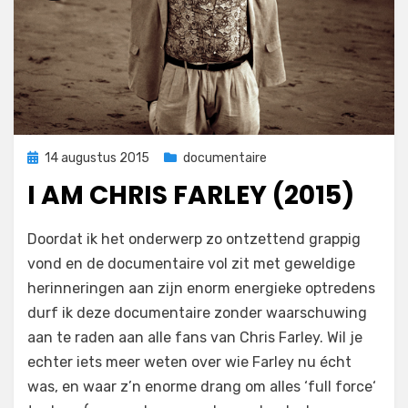
Geplaatst
14 augustus 2015
documentaire
op
I AM CHRIS FARLEY (2015)
op
door
Laat een reactie achter
Filmofiel.nl
Doordat ik het onderwerp zo ontzettend grappig
I
vond en de documentaire vol zit met geweldige
Am
herinneringen aan zijn enorm energieke optredens
Chris
Farley
durf ik deze documentaire zonder waarschuwing
(2015)
aan te raden aan alle fans van Chris Farley. Wil je
echter iets meer weten over wie Farley nu écht
was, en waar z’n enorme drang om alles ‘full force‘