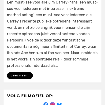
op
door
Laat een reactie achter
Filmofiel.nl
Een must-see voor alle Jim Carrey-fans, een must-
Jim
see voor iedereen met interesse in ‘extreme
&
method acting‘, een must-see voor iedereen die
Andy:
The
Carrey’s recente publieke optredens interessant
Great
vond, en net zo belangrijk voor mensen die zijn
Beyond
recente optredens juist verontrustend vonden.
–
Persoonlijk voelde ik door deze fantastische
Featuring
documentaire nóg meer affiniteit met Carrey, waar
a
Very
ik sinds Ace Ventura al fan van ben. Maar inmiddels
Special,
is het vooral z’n spirituele reis – door sommige
Contractually
professionals inderdaad als…
Obligated
Mention
Lees meer...
of
Tony
Clifton
(2017)
VOLG FILMOFIEL OP: