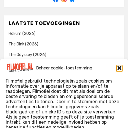
LAATSTE TOEVOEGINGEN
Hokum (2026)
The Dink (2026)
The Odyssey (2026)
Evil Dead Burn (2026)
Beheer cookie-toestemming
The Invite (2026)
Filmofiel gebruikt technologieën zoals cookies om
informatie over je apparaat op te slaan en/of te
raadplegen. Filmofiel doet dit met als doel om de
beste ervaring te bieden en om gepersonaliseerde
WIE IK BEN…?
advertenties te tonen. Door in te stemmen met deze
technologieën kan Filmofiel gegevens zoals
Ik ben ooit begonnen met m’n recensies omdat ik zoveel
bladergedrag of unieke ID's op deze site verwerken.
films keek dat ik af en toe niet meer wist welke ik nu wel of
Als je geen toestemming geeft of je toestemming
intrekt, kan dit een nadelige invloed hebben op
niet gezien had. Ik ben een filmliefhebber, heb als hobby nog
bepaalde functies en mogelijkheden.