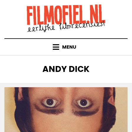
Doorgaan
naar
inhoud
MENU
TAG
:
ANDY DICK