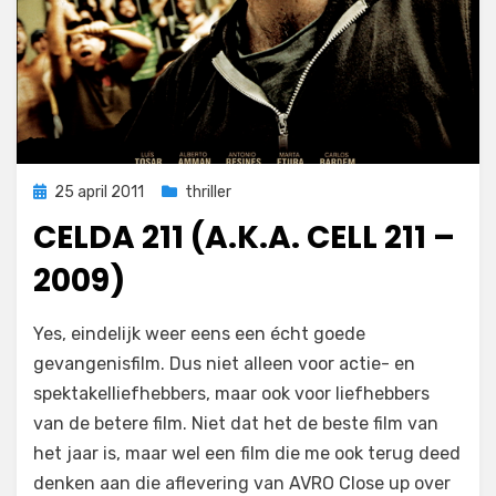
Geplaatst
25 april 2011
thriller
op
CELDA 211 (A.K.A. CELL 211 –
2009)
op
door
2 reacties
Filmofiel.nl
Yes, eindelijk weer eens een écht goede
Celda
gevangenisfilm. Dus niet alleen voor actie- en
211
spektakelliefhebbers, maar ook voor liefhebbers
(a.k.a.
Cell
van de betere film. Niet dat het de beste film van
211
het jaar is, maar wel een film die me ook terug deed
–
denken aan die aflevering van AVRO Close up over
2009)