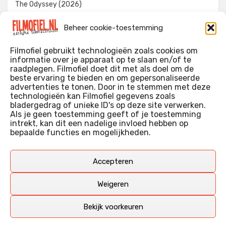
The Odyssey (2026)
Evil Dead Burn (2026)
Beheer cookie-toestemming
The Invite (2026)
Filmofiel gebruikt technologieën zoals cookies om
informatie over je apparaat op te slaan en/of te
raadplegen. Filmofiel doet dit met als doel om de
beste ervaring te bieden en om gepersonaliseerde
WIE IK BEN…?
advertenties te tonen. Door in te stemmen met deze
technologieën kan Filmofiel gegevens zoals
Ik ben ooit begonnen met m’n recensies omdat ik zoveel
bladergedrag of unieke ID's op deze site verwerken.
films keek dat ik af en toe niet meer wist welke ik nu wel of
Als je geen toestemming geeft of je toestemming
intrekt, kan dit een nadelige invloed hebben op
niet gezien had. Ik ben een filmliefhebber, heb als hobby nog
bepaalde functies en mogelijkheden.
erg lang in een videotheek gewerkt, en heb als coproducent
ook aan een aantal onafhankelijke films meegewerkt.
Deze recensies zijn dan ook vooral vrij pretentieloze
Accepteren
uitbreidingen van m’n voormalige ‘videotheek-geouwehoer’,
aangevuld met een groeiende kennis over de kunde én de
Weigeren
kunst van het maken van film.
Bekijk voorkeuren
Copyright © Filmofiel.nl – 2026