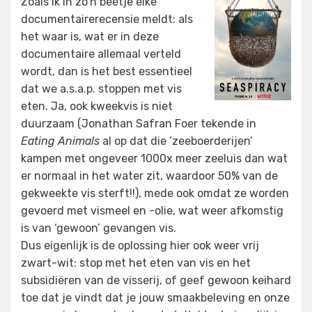
Zoals ik in zo’n beetje elke
documentairerecensie meldt: als
het waar is, wat er in deze
documentaire allemaal verteld
wordt, dan is het best essentieel
dat we a.s.a.p. stoppen met vis
eten. Ja, ook kweekvis is niet
duurzaam (Jonathan Safran Foer tekende in
Eating Animals
al op dat die ‘zeeboerderijen’
kampen met ongeveer 1000x meer zeeluis dan wat
er normaal in het water zit, waardoor 50% van de
gekweekte vis sterft!!), mede ook omdat ze worden
gevoerd met vismeel en -olie, wat weer afkomstig
is van ‘gewoon’ gevangen vis.
Dus eigenlijk is de oplossing hier ook weer vrij
zwart-wit: stop met het eten van vis en het
subsidiëren van de visserij, of geef gewoon keihard
toe dat je vindt dat je jouw smaakbeleving en onze