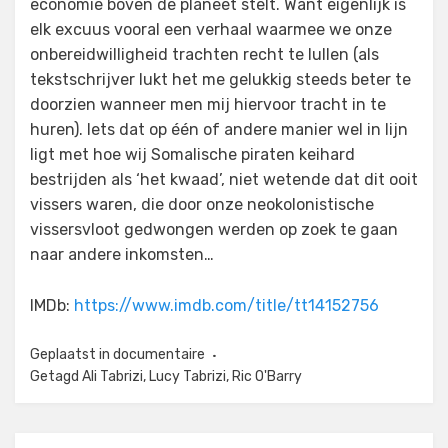
economie boven de planeet stelt. Want eigenlijk is
elk excuus vooral een verhaal waarmee we onze
onbereidwilligheid trachten recht te lullen (als
tekstschrijver lukt het me gelukkig steeds beter te
doorzien wanneer men mij hiervoor tracht in te
huren). Iets dat op één of andere manier wel in lijn
ligt met hoe wij Somalische piraten keihard
bestrijden als ‘het kwaad’, niet wetende dat dit ooit
vissers waren, die door onze neokolonistische
vissersvloot gedwongen werden op zoek te gaan
naar andere inkomsten…
IMDb:
https://www.imdb.com/title/tt14152756
Geplaatst in
documentaire
Getagd
Ali Tabrizi
,
Lucy Tabrizi
,
Ric O'Barry