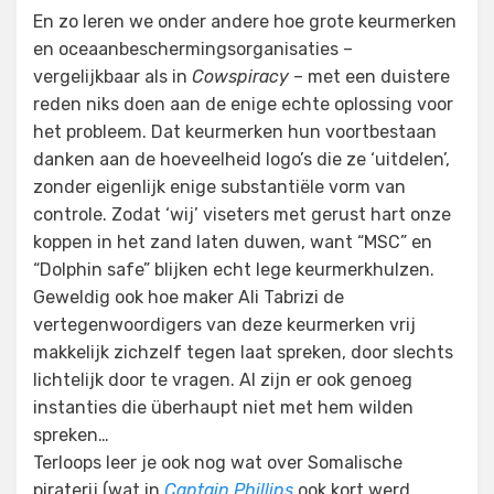
En zo leren we onder andere hoe grote keurmerken
en oceaanbeschermingsorganisaties –
vergelijkbaar als in
Cowspiracy
– met een duistere
reden niks doen aan de enige echte oplossing voor
het probleem. Dat keurmerken hun voortbestaan
danken aan de hoeveelheid logo’s die ze ‘uitdelen’,
zonder eigenlijk enige substantiële vorm van
controle. Zodat ‘wij’ viseters met gerust hart onze
koppen in het zand laten duwen, want “MSC” en
“Dolphin safe” blijken echt lege keurmerkhulzen.
Geweldig ook hoe maker Ali Tabrizi de
vertegenwoordigers van deze keurmerken vrij
makkelijk zichzelf tegen laat spreken, door slechts
lichtelijk door te vragen. Al zijn er ook genoeg
instanties die überhaupt niet met hem wilden
spreken…
Terloops leer je ook nog wat over Somalische
piraterij (wat in
Captain Phillips
ook kort werd