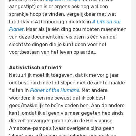
aangestipt) en is er ergens ook nog wel een
sprankje hoop te vinden, vergelijkbaar met wat
Lord David Attenborough meldde in
A Life on our
Planet
. Maar als je één ding zou moeten meenemen
van deze documentaire: vis eten is één van de
slechtste dingen die je kunt doen voor het
voortbestaan van het leven op aarde…
Activistisch of niet?
Natuurlijk moet ik toegeven, dat ik me vorig jaar
ook best hard mee liet slepen met de achterhaalde
feiten in
Planet of the Humans
. Met andere
woorden: ik ben me bewust dat ik ook best
goed/makkelijk te beïnvloeden ben. Aan de andere
kant: omdat ik al geen vis meer gegeten heb sinds
die zelf gevangen piranha’s in de Boliviaanse
Amazone-pampa’s (waar overigens bijna geen
‘vlees’ aan zit) zeven jaar geleden, voelde ik de