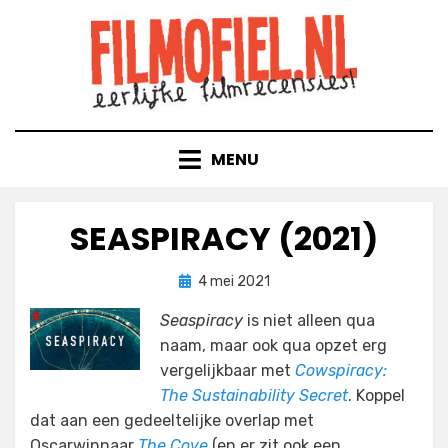
Doorgaan
naar
inhoud
MENU
SEASPIRACY (2021)
Geplaatst
door
4 mei 2021
Filmofiel.nl
op
Seaspiracy
is niet alleen qua
naam, maar ook qua opzet erg
vergelijkbaar met
Cowspiracy:
The Sustainability Secret
. Koppel
dat aan een gedeeltelijke overlap met
Oscarwinnaar
The Cove
(en er zit ook een