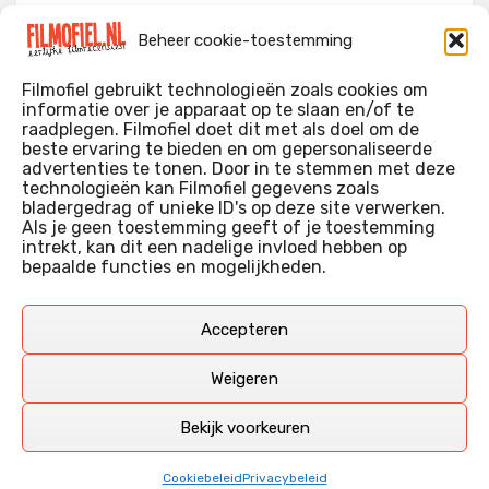
Evil Dead Burn (2026)
Beheer cookie-toestemming
The Invite (2026)
Filmofiel gebruikt technologieën zoals cookies om
informatie over je apparaat op te slaan en/of te
raadplegen. Filmofiel doet dit met als doel om de
beste ervaring te bieden en om gepersonaliseerde
WIE IK BEN…?
advertenties te tonen. Door in te stemmen met deze
technologieën kan Filmofiel gegevens zoals
Ik ben ooit begonnen met m’n recensies omdat ik zoveel
bladergedrag of unieke ID's op deze site verwerken.
films keek dat ik af en toe niet meer wist welke ik nu wel of
Als je geen toestemming geeft of je toestemming
intrekt, kan dit een nadelige invloed hebben op
niet gezien had. Ik ben een filmliefhebber, heb als hobby nog
bepaalde functies en mogelijkheden.
erg lang in een videotheek gewerkt, en heb als coproducent
ook aan een aantal onafhankelijke films meegewerkt.
Deze recensies zijn dan ook vooral vrij pretentieloze
Accepteren
uitbreidingen van m’n voormalige ‘videotheek-geouwehoer’,
aangevuld met een groeiende kennis over de kunde én de
Weigeren
kunst van het maken van film.
Bekijk voorkeuren
Copyright © Filmofiel.nl – 2026
Cookiebeleid
Privacybeleid